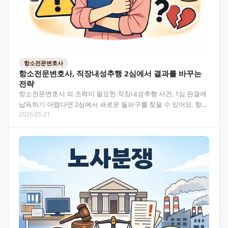
항소전문변호사
항소전문변호사, 직장내성추행 2심에서 결과를 바꾸는
전략
항소전문변호사 의 조력이 필요한 직장내성추행 사건, 1심 판결에
납득하기 어렵다면 2심에서 새로운 돌파구를 찾을 수 있어요. 항소
2026.05.21
심의 구조와 핵심 전략을 미리 알아두세요. 목차 항…