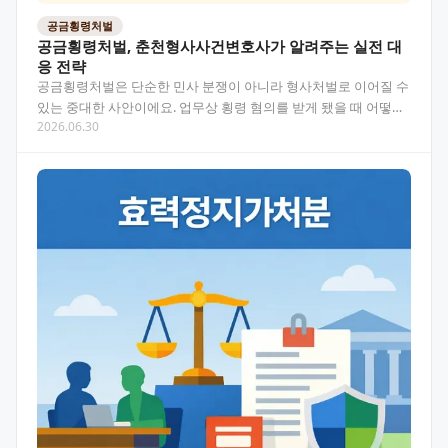
공금횡령처벌
공금횡령처벌, 춘천형사사건변호사가 알려주는 실전 대
응 전략
공금횡령처벌은 단순한 민사 분쟁이 아니라 형사처벌로 이어질 수
있는 중대한 사안이에요. 업무상 횡령 혐의를 받게 됐을 때 어떻게
2026.06.30
대응해야 하는지, 춘천형사사건변호사의 관점에서 핵심…