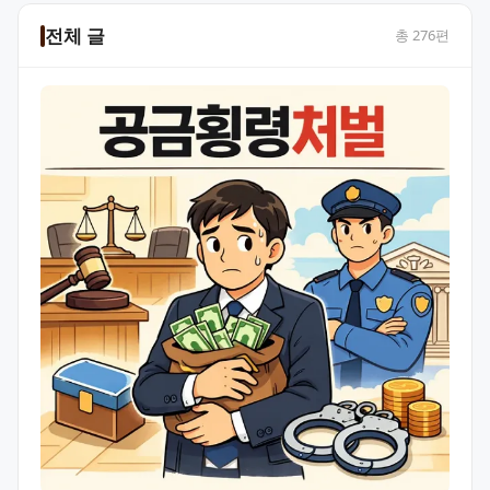
전체 글
총
276
편