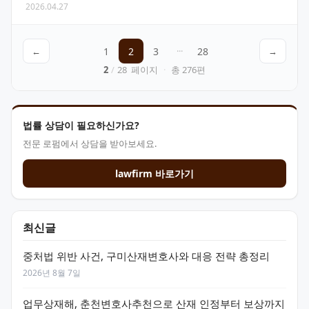
2026.04.27
보상을 보장하는 중요한 법률이지만, 복잡한 절차와 용어들…
←
1
2
3
···
28
→
2
/
28
페이지
·
총
276
편
법률 상담이 필요하신가요?
전문 로펌에서 상담을 받아보세요.
lawfirm 바로가기
최신글
중처법 위반 사건, 구미산재변호사와 대응 전략 총정리
2026년 8월 7일
업무상재해, 춘천변호사추천으로 산재 인정부터 보상까지