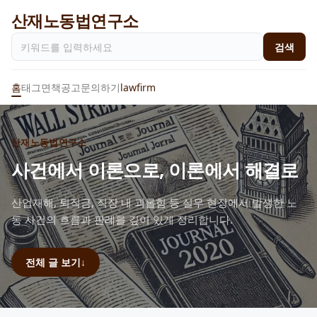
산재노동법연구소
검색
홈
태그
면책공고
문의하기
lawfirm
산재노동법연구소
사건에서 이론으로, 이론에서 해결로
산업재해, 퇴직금, 직장 내 괴롭힘 등 실무 현장에서 발생한 노
동 사건의 흐름과 판례를 깊이 있게 정리합니다.
전체 글 보기
↓