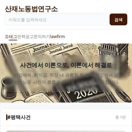
산재노동법연구소
검색
홈
태그
면책공고
문의하기
lawfirm
사건에서 이론으로, 이론에서 해결로
산업재해, 퇴직금, 직장 내 괴롭힘 등 실무 현장에서 발
생한 노동 사건의 흐름과 판례를 깊이 있게 정리합니다.
#평택사건
총
1
편