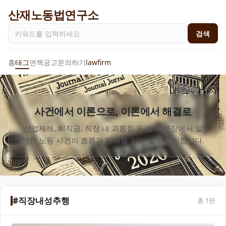
산재노동법연구소
검색
홈
태그
면책공고
문의하기
lawfirm
사건에서 이론으로, 이론에서 해결로
산업재해, 퇴직금, 직장 내 괴롭힘 등 실무 현장에서 발
생한 노동 사건의 흐름과 판례를 깊이 있게 정리합니다.
#직장내성추행
총
1
편