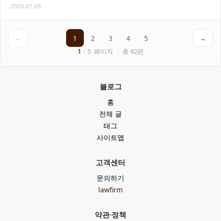
2026.01.09
계신다면, 복잡한 법적 절차와 보상 문제로…
←
1
2
3
4
5
→
1
/
5
페이지
·
총
92
편
블로그
홈
전체 글
태그
사이트맵
고객센터
문의하기
lawfirm
약관·정책