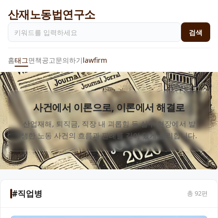
산재노동법연구소
검색
홈
태그
면책공고
문의하기
lawfirm
사건에서 이론으로, 이론에서 해결로
산업재해, 퇴직금, 직장 내 괴롭힘 등 실무 현장에서 발
생한 노동 사건의 흐름과 판례를 깊이 있게 정리합니다.
#직업병
총
92
편