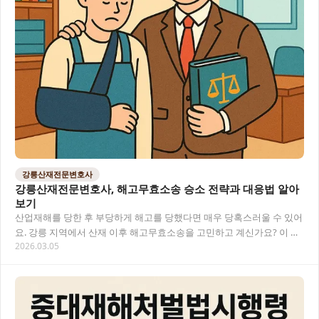
강릉산재전문변호사
강릉산재전문변호사, 해고무효소송 승소 전략과 대응법 알아
보기
산업재해를 당한 후 부당하게 해고를 당했다면 매우 당혹스러울 수 있어
요. 강릉 지역에서 산재 이후 해고무효소송을 고민하고 계신가요? 이 글
2026.03.05
에서는 산재 피해자가 부당해고 에 맞서 싸…