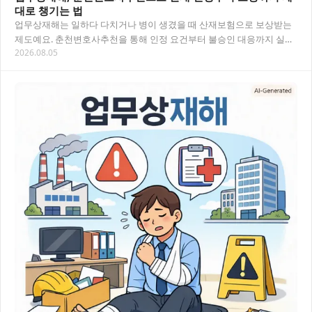
대로 챙기는 법
업무상재해는 일하다 다치거나 병이 생겼을 때 산재보험으로 보상받는
제도예요. 춘천변호사추천을 통해 인정 요건부터 불승인 대응까지 실질
2026.08.05
적인 조력을 받는 방법을 안내합니다. 목차 업무…