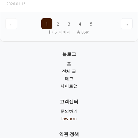
2026.01.15
일산 지역에서도 산재 사고와 중대재해 대응…
←
1
2
3
4
5
→
1
/
5
페이지
·
총
86
편
블로그
홈
전체 글
태그
사이트맵
고객센터
문의하기
lawfirm
약관·정책