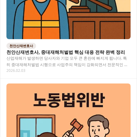
천안산재변호사
천안산재변호사, 중대재해처벌법 핵심 대응 전략 완벽 정리
산업재해가 발생하면 당사자와 기업 모두 큰 혼란에 빠지게 됩니다. 특
히 중대재해처벌법 시행으로 사업주의 책임이 강화되면서 전문적인 법
2026.02.03
률 조력이 더욱 중요해졌어요. 이 글에서는 천안…