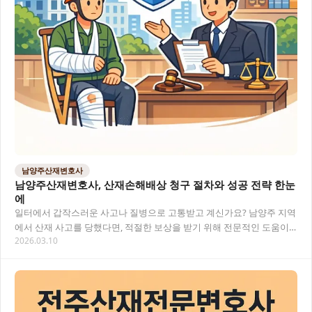
남양주산재변호사
남양주산재변호사, 산재손해배상 청구 절차와 성공 전략 한눈
에
일터에서 갑작스러운 사고나 질병으로 고통받고 계신가요? 남양주 지역
에서 산재 사고를 당했다면, 적절한 보상을 받기 위해 전문적인 도움이
2026.03.10
필요합니다. 산재손해배상 은 복잡한 법적 절…