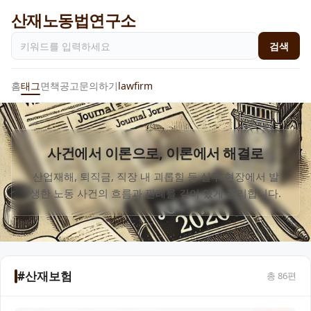
산재노동법연구소
검색
홈
태그
면책공고
문의하기
lawfirm
사건에서 이론으로, 이론에서 해결로
산업재해, 퇴직금, 직장 내 괴롭힘 등 실무 현장에서 발
생한 노동 사건의 흐름과 판례를 깊이 있게 정리합니다.
#산재보험
총
86
편