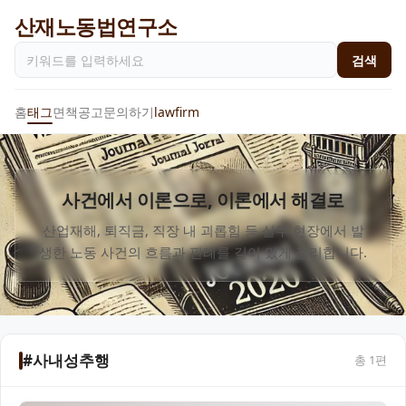
산재노동법연구소
검색
홈
태그
면책공고
문의하기
lawfirm
사건에서 이론으로, 이론에서 해결로
산업재해, 퇴직금, 직장 내 괴롭힘 등 실무 현장에서 발
생한 노동 사건의 흐름과 판례를 깊이 있게 정리합니다.
#사내성추행
총
1
편