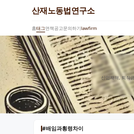
산재노동법연구소
홈
태그
면책공고
문의하기
lawfirm
산업재해, 퇴직금
#배임과횡령차이