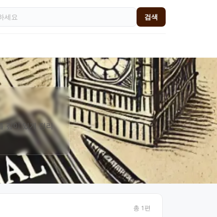
검색
를 깊이 있게 정리
총
1
편