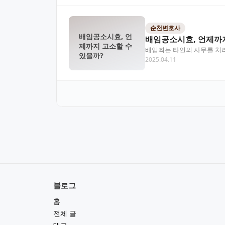
순천변호사
배임공소시효, 언
배임공소시효, 언제까지
제까지 고소할 수
배임죄는 타인의 사무를 처리
있을까?
2025.04.11
지 시점 기준으로 계…
블로그
홈
전체 글