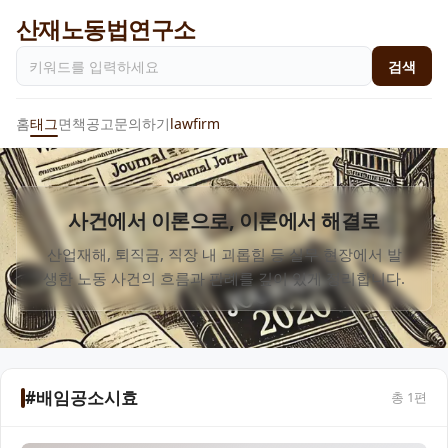
산재노동법연구소
검색
홈
태그
면책공고
문의하기
lawfirm
사건에서 이론으로, 이론에서 해결로
산업재해, 퇴직금, 직장 내 괴롭힘 등 실무 현장에서 발
생한 노동 사건의 흐름과 판례를 깊이 있게 정리합니다.
#배임공소시효
총
1
편