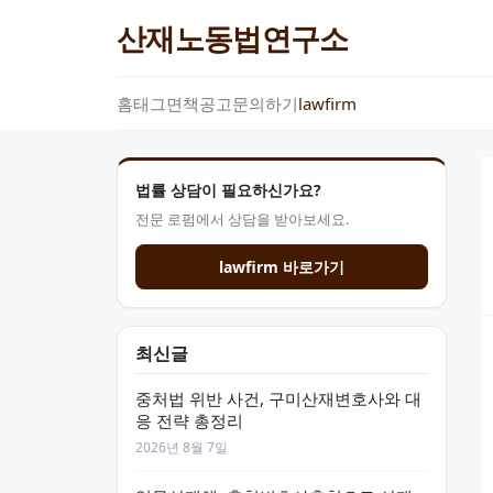
산재노동법연구소
홈
태그
면책공고
문의하기
lawfirm
법률 상담이 필요하신가요?
전문 로펌에서 상담을 받아보세요.
lawfirm 바로가기
최신글
중처법 위반 사건, 구미산재변호사와 대
응 전략 총정리
2026년 8월 7일