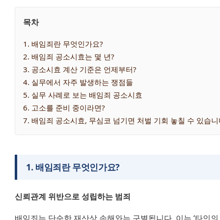
목차
1
. 
배임죄란 무엇인가요?
2
. 
배임죄 공소시효는 몇 년?
3
. 
공소시효 계산 기준은 언제부터?
4
. 
실무에서 자주 발생하는 쟁점들
5
. 
실무 사례로 보는 배임죄 공소시효
6
. 
고소를 준비 중이라면?
7
. 
배임죄 공소시효, 무심코 넘기면 처벌 기회 놓칠 수 있습니
1
.
배임죄란 무엇인가요?
신뢰관계 위반으로 성립하는 범죄
배임죄는 단순한 재산상 손해와는 구별됩니다. 이는 ‘타인의 사