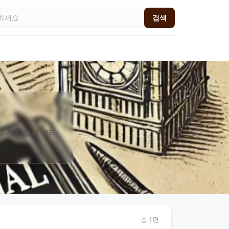
검색
를 깊이 있게 정리
총
1
편