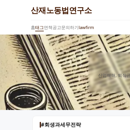
산재노동법연구소
홈
태그
면책공고
문의하기
lawfirm
산업재해, 퇴직금
#회생과세무전략