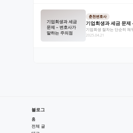
춘천변호사
기업회생과 세금
기업회생과 세금 문제 
문제 – 변호사가
기업회생 절차는 단순히 채무
말하는 주의점
2025.04.21
다른 방식으로 처리되…
블로그
홈
전체 글