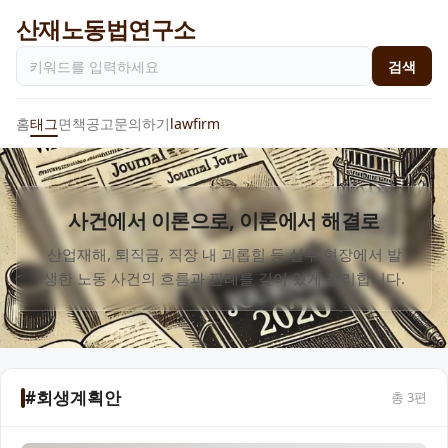
산재노동법연구소
검색
홈
태그
면책공고
문의하기
lawfirm
사건에서 이론으로, 이론에서 해결로
산업재해, 퇴직금, 직장 내 괴롭힘 등 실무 현장에서 발
생한 노동 사건의 흐름과 판례를 깊이 있게 정리합니다.
#회생계획안
총
3
편