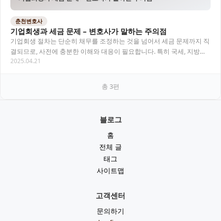
춘천변호사
기업회생과 세금 문제 – 변호사가 말하는 주의점
기업회생 절차는 단순히 채무를 조정하는 것을 넘어서 세금 문제까지 직
결되므로, 사전에 충분한 이해와 대응이 필요합니다. 특히 국세, 지방세
2025.04.21
등은 일반 채권과는 다른 방식으로 처리되…
총
3
편
블로그
홈
전체 글
태그
사이트맵
고객센터
문의하기