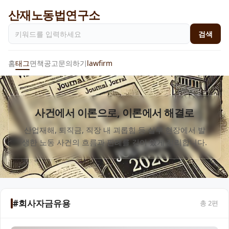
산재노동법연구소
검색
홈
태그
면책공고
문의하기
lawfirm
사건에서 이론으로, 이론에서 해결로
산업재해, 퇴직금, 직장 내 괴롭힘 등 실무 현장에서 발
생한 노동 사건의 흐름과 판례를 깊이 있게 정리합니다.
#회사자금유용
총
2
편