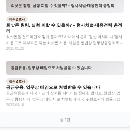
회삿돈 횡령, 실형 피할 수 있을까? – 형사처벌·대응전략 총정리
제주변호사
회삿돈 횡령, 실형 피할 수 있을까? – 형사처벌·대응전략 총정
리
회삿돈을 건드리면 어떻게 될까요? 사내에서 흔히 ‘정산 미처리’나 ‘임시
사용’으로 치부되곤 하는 회삿돈 사용, 사실은 형법상 업무상횡령죄로 처
2025.05.23
벌받을 수 있는 중대한 범죄입니다.…
공금유용, 업무상 배임으로 처벌받을 수 있습니다
진주변호사
공금유용, 업무상 배임으로 처벌받을 수 있습니다
공금유용은 회사나 기관의 신뢰를 저버리는 중대한 범죄로, 형법상 '업
무상 횡령죄'나 '업무상 배임죄'로 처벌됩니다. 진주변호사와 법률상담
2025.04.10
을 통해 정확한 대응이 필요한 이유에 대해…
총
2
편