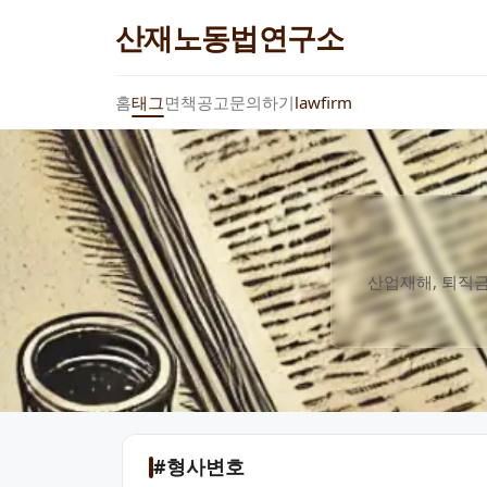
산재노동법연구소
홈
태그
면책공고
문의하기
lawfirm
산업재해, 퇴직금
#형사변호