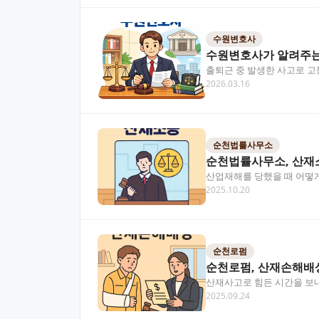
수원변호사
수원변호사가 알려주는
출퇴근 중 발생한 사고로 고
2026.03.16
글에서는 산재 인정…
순천법률사무소
순천법률사무소, 산재소
산업재해를 당했을 때 어떻게
2025.10.20
기 어려운 경우가 많습니…
순천로펌
순천로펌, 산재손해배
산재사고로 힘든 시간을 보
2025.09.24
적인 법률 서비스를 제공합