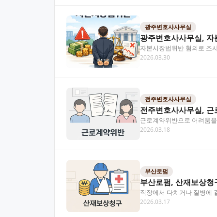
광주변호사사무실
광주변호사사무실, 자
자본시장법위반 혐의로 조사
2026.03.30
자본시장법위반 사안에 대…
전주변호사사무실
전주변호사사무실, 근
근로계약위반으로 어려움을 
2026.03.18
반 등 다양한 근로계약위반
부산로펌
부산로펌, 산재보상청구
직장에서 다치거나 질병에 걸
2026.03.17
고 계신가요? 전문적인 법…