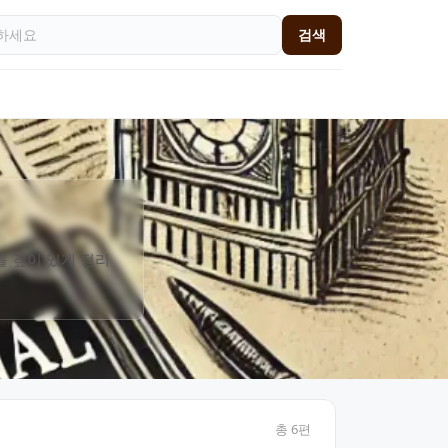
검색
를 깊이 있게 정리
총
6
편