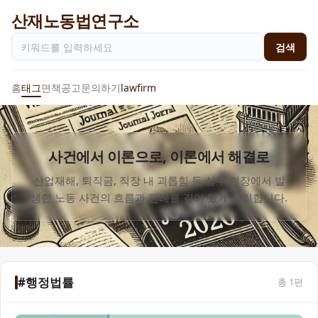
산재노동법연구소
검색
홈
태그
면책공고
문의하기
lawfirm
사건에서 이론으로, 이론에서 해결로
산업재해, 퇴직금, 직장 내 괴롭힘 등 실무 현장에서 발
생한 노동 사건의 흐름과 판례를 깊이 있게 정리합니다.
#행정법률
총
1
편