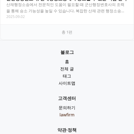
산재행정소송에서 전문적인 도움이 필요할 때 군산행정변호사의 조력
을 통해 승소 가능성을 높일 수 있습니다. 복잡한 산재 관련 행정소송에
2025.09.02
서 전문 변호사의 도움으로 권리를 제대로 보호받…
총
1
편
블로그
홈
전체 글
태그
사이트맵
고객센터
문의하기
lawfirm
약관·정책