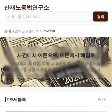
산재노동법연구소
검색
홈
태그
면책공고
문의하기
lawfirm
사건에서 이론으로, 이론에서 해결로
산업재해, 퇴직금, 직장 내 괴롭힘 등 실무 현장에서 발
생한 노동 사건의 흐름과 판례를 깊이 있게 정리합니다.
#조세불복
총
1
편