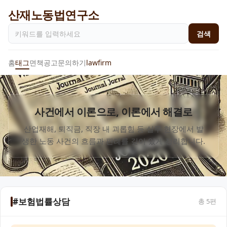
산재노동법연구소
검색
홈
태그
면책공고
문의하기
lawfirm
사건에서 이론으로, 이론에서 해결로
산업재해, 퇴직금, 직장 내 괴롭힘 등 실무 현장에서 발
생한 노동 사건의 흐름과 판례를 깊이 있게 정리합니다.
#보험법률상담
총
5
편