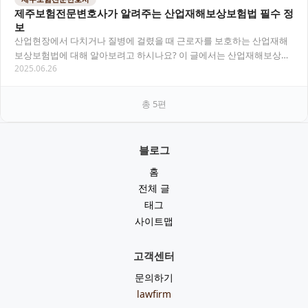
제주보험전문변호사가 알려주는 산업재해보상보험법 필수 정
보
산업현장에서 다치거나 질병에 걸렸을 때 근로자를 보호하는 산업재해
보상보험법에 대해 알아보려고 하시나요? 이 글에서는 산업재해보상보
2025.06.26
험법의 주요 내용과 보상 절차, 그리고 제주에서 보…
총
5
편
블로그
홈
전체 글
태그
사이트맵
고객센터
문의하기
lawfirm