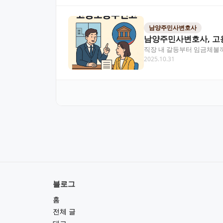
남양주민사변호사
남양주민사변호사, 고
직장 내 갈등부터 임금체불까
2025.10.31
문적인 법률 조력이 필…
블로그
홈
전체 글