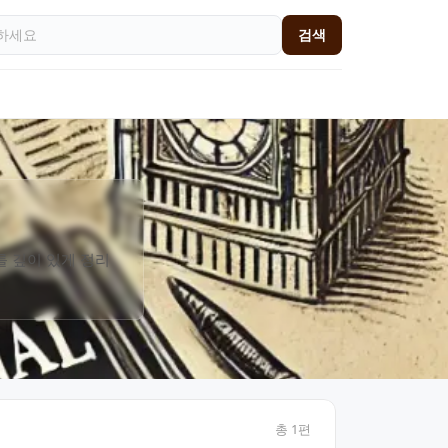
검색
를 깊이 있게 정리
총
1
편