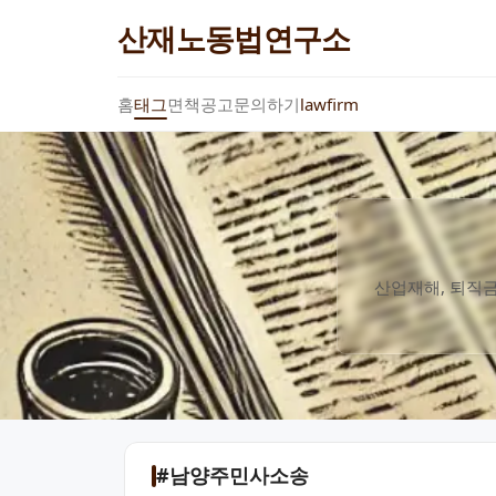
산재노동법연구소
홈
태그
면책공고
문의하기
lawfirm
산업재해, 퇴직금
#남양주민사소송