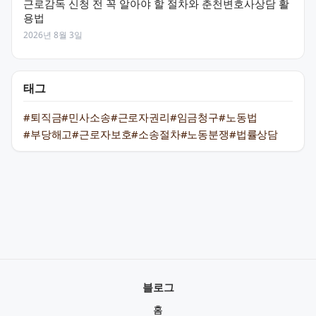
근로감독 신청 전 꼭 알아야 할 절차와 춘천변호사상담 활
용법
2026년 8월 3일
태그
#퇴직금
#민사소송
#근로자권리
#임금청구
#노동법
#부당해고
#근로자보호
#소송절차
#노동분쟁
#법률상담
블로그
홈