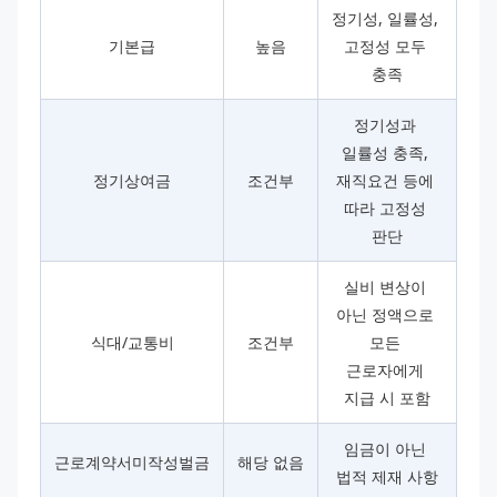
정기성, 일률성, 
기본급
높음
고정성 모두 
충족
정기성과 
일률성 충족, 
정기상여금
조건부
재직요건 등에 
따라 고정성 
판단
실비 변상이 
아닌 정액으로 
식대/교통비
조건부
모든 
근로자에게 
지급 시 포함
임금이 아닌 
근로계약서미작성벌금
해당 없음
법적 제재 사항