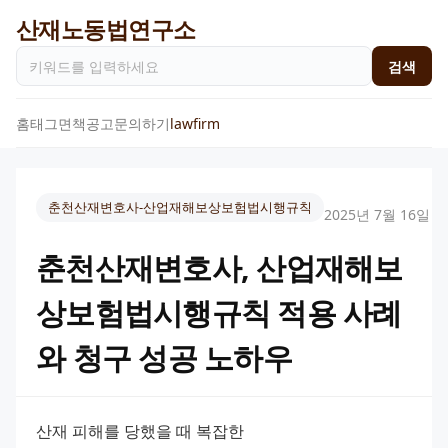
산재노동법연구소
검색
홈
태그
면책공고
문의하기
lawfirm
춘천산재변호사-산업재해보상보험법시행규칙
2025년 7월 16일
춘천산재변호사, 산업재해보
상보험법시행규칙 적용 사례
와 청구 성공 노하우
산재 피해를 당했을 때 복잡한 