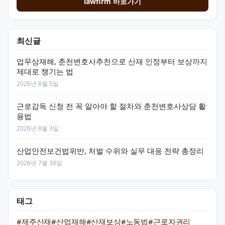
lawfirm 바로가기
최신글
업무상재해, 춘천변호사추천으로 산재 인정부터 보상까지
제대로 챙기는 법
2026년 8월 5일
근로감독 신청 전 꼭 알아야 할 절차와 춘천변호사상담 활
용법
2026년 8월 3일
산업안전보건법위반, 처벌 수위와 실무 대응 전략 총정리
2026년 7월 30일
태그
#제주산재
#산업재해
#산재보상
#노동법
#근로자권리