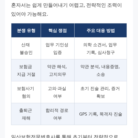
혼자서는 쉽게 만들어내기 어렵고, 전략적인 조력이 
있어야 가능해요.
분쟁 유형
핵심 쟁점
주요 대응 방법
산재 
업무 기인성 
의학 소견서, 업무 
불승인
입증
기록, 심사청구
보험금 
약관 해석, 
약관 분석, 내용증명, 
지급 거절
고지의무
소송
보험사기 
고의·과실 
초기 진술 관리, 증거 
혐의
여부
확보
출퇴근 
합리적 경로 
GPS 기록, 목격자 진술
재해
여부
일산보험전문변호사를 통해 초기부터 전략적으로 