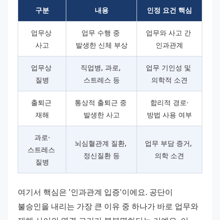
구분
내용
인정 요건 핵심
업무상 
업무 수행 중 
업무와 사고 간 
사고
발생한 신체 부상
인과관계
업무상 
직업병, 과로, 
업무 기인성 및 
질병
스트레스 등
의학적 소견
출퇴근 
통상적 출퇴근 중 
합리적 경로·
재해
발생한 사고
방법 사용 여부
과로·
뇌심혈관계 질환, 
업무 부담 증거, 
스트레스 
정신질환 등
의학 소견
질병
여기서 핵심은 '인과관계 입증'이에요. 공단이 
불승인을 내리는 가장 큰 이유 중 하나가 바로 업무와 