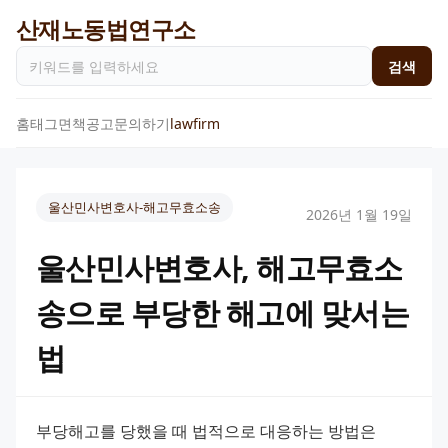
산재노동법연구소
검색
홈
태그
면책공고
문의하기
lawfirm
울산민사변호사-해고무효소송
2026년 1월 19일
울산민사변호사, 해고무효소
송으로 부당한 해고에 맞서는
법
부당해고를 당했을 때 법적으로 대응하는 방법은 