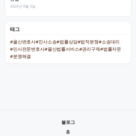
2026년 8월 3일
태그
#울산변호사
#민사소송
#법률상담
#법적분쟁
#소송대리
#민사전문변호사
#울산법률서비스
#권리구제
#법률자문
#분쟁해결
블로그
홈