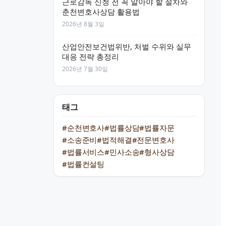
근로감독 신청 전 꼭 알아야 할 절차와
춘천변호사상담 활용법
2026년 8월 3일
산업안전보건법위반, 처벌 수위와 실무
대응 전략 총정리
2026년 7월 30일
태그
#순천변호사
#법률상담
#법률자문
#소송준비
#법적해결
#전문변호사
#법률서비스
#민사소송
#형사상담
#법률컨설팅