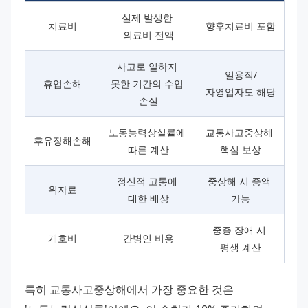
실제 발생한 
치료비
향후치료비 포함
의료비 전액
사고로 일하지 
일용직/
휴업손해
못한 기간의 수입 
자영업자도 해당
손실
노동능력상실률에 
교통사고중상해 
후유장해손해
따른 계산
핵심 보상
정신적 고통에 
중상해 시 증액 
위자료
대한 배상
가능
중증 장애 시 
개호비
간병인 비용
평생 계산
특히 교통사고중상해에서 가장 중요한 것은 