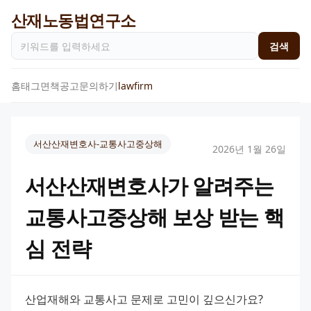
산재노동법연구소
검색
홈
태그
면책공고
문의하기
lawfirm
서산산재변호사-교통사고중상해
2026년 1월 26일
서산산재변호사가 알려주는
교통사고중상해 보상 받는 핵
심 전략
산업재해와 교통사고 문제로 고민이 깊으신가요? 