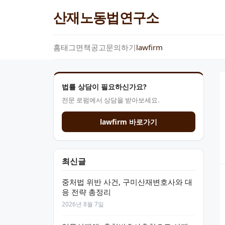
산재노동법연구소
홈
태그
면책공고
문의하기
lawfirm
법률 상담이 필요하신가요?
전문 로펌에서 상담을 받아보세요.
lawfirm 바로가기
최신글
중처법 위반 사건, 구미산재변호사와 대
응 전략 총정리
2026년 8월 7일