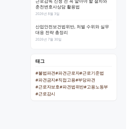
근로감독 신청 전 꼭 알아야 할 절차와
춘천변호사상담 활용법
2026년 8월 3일
산업안전보건법위반, 처벌 수위와 실무
대응 전략 총정리
2026년 7월 30일
태그
#불법파견
#파견근로자
#근로기준법
#파견금지
#직접고용
#부당파견
#근로자보호
#파견법위반
#고용노동부
#근로감시