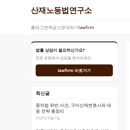
산재노동법연구소
홈
태그
면책공고
문의하기
lawfirm
법률 상담이 필요하신가요?
전문 로펌에서 상담을 받아보세요.
lawfirm 바로가기
최신글
중처법 위반 사건, 구미산재변호사와 대
응 전략 총정리
2026년 8월 7일