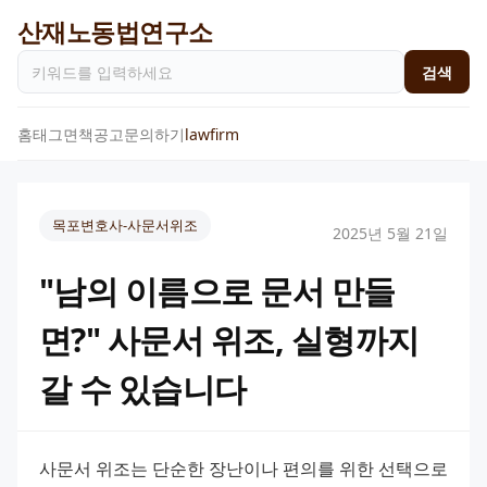
산재노동법연구소
검색
홈
태그
면책공고
문의하기
lawfirm
목포변호사-사문서위조
2025년 5월 21일
"남의 이름으로 문서 만들
면?" 사문서 위조, 실형까지
갈 수 있습니다
사문서 위조는 단순한 장난이나 편의를 위한 선택으로 