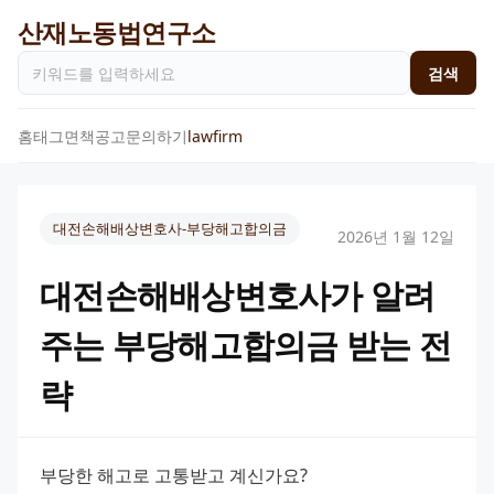
산재노동법연구소
검색
홈
태그
면책공고
문의하기
lawfirm
대전손해배상변호사-부당해고합의금
2026년 1월 12일
대전손해배상변호사가 알려
주는 부당해고합의금 받는 전
략
부당한 해고로 고통받고 계신가요? 