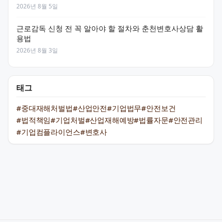
2026년 8월 5일
근로감독 신청 전 꼭 알아야 할 절차와 춘천변호사상담 활
용법
2026년 8월 3일
태그
#중대재해처벌법
#산업안전
#기업법무
#안전보건
#법적책임
#기업처벌
#산업재해예방
#법률자문
#안전관리
#기업컴플라이언스
#변호사