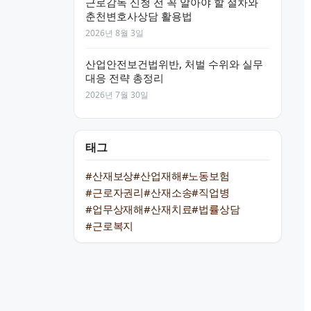
근로감독 신청 전 꼭 알아야 할 절차와
춘천변호사상담 활용법
2026년 8월 3일
산업안전보건법위반, 처벌 수위와 실무
대응 전략 총정리
2026년 7월 30일
태그
#산재보상
#산업재해
#노동보험
#근로자권리
#산재소송
#직업병
#업무상재해
#산재치료
#법률상담
#근로복지